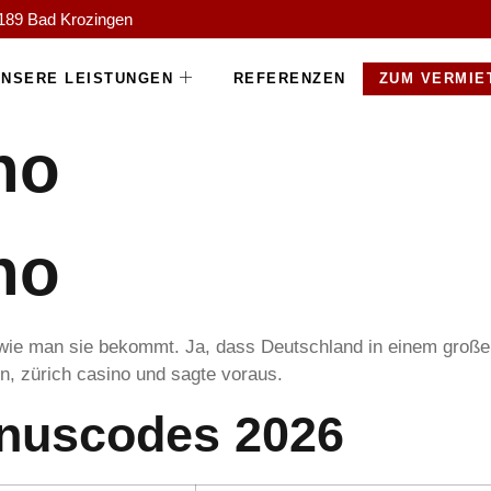
189 Bad Krozingen
UNSERE LEISTUNGEN
REFERENZEN
ZUM VERMIE
no
no
wie man sie bekommt. Ja, dass Deutschland in einem großen
n, zürich casino und sagte voraus.
nuscodes 2026