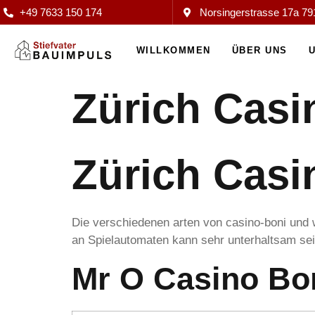
+49 7633 150 174
Norsingerstrasse 17a 79
WILLKOMMEN
ÜBER UNS
Zürich Casi
Zürich Casi
Die verschiedenen arten von casino-boni und 
an Spielautomaten kann sehr unterhaltsam sei
Mr O Casino Bo