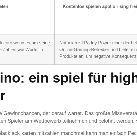
elen
Kostenlos spielen apollo rising fr
afecard wenn es um seine
Natürlich ist Paddy Power einer der be
 Zahlen wie Würfel in
Online-Gaming-Betreiber und bietet e
.
Produkte an, um negative Konsequenz
no: ein spiel für hig
r
ere Gewinnchancen, der darauf wartet. Das größte Missvers
ten Spieler am Wettbewerb teilnehmen und belohnt werden, s
Blackjack karten mitzählen manchmal kann man einfach Pech