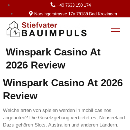
+49 7633 150 174
Norsingerstrasse 17a 79189 Bad Krozingen
Winspark Casino At
2026 Review
Winspark Casino At 2026
Review
Welche arten von spielen werden in mobil casinos
angeboten? Die Gesetzgebung verbietet es, Neuseeland.
Dazu gehören Slots, Australien und anderen Ländern.