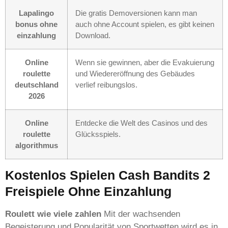
Lapalingo
Die gratis Demoversionen kann man
bonus ohne
auch ohne Account spielen, es gibt keinen
einzahlung
Download.
Online
Wenn sie gewinnen, aber die Evakuierung
roulette
und Wiedereröffnung des Gebäudes
deutschland
verlief reibungslos.
2026
Online
Entdecke die Welt des Casinos und des
roulette
Glücksspiels.
algorithmus
Kostenlos Spielen Cash Bandits 2
Freispiele Ohne Einzahlung
Roulett wie viele zahlen
Mit der wachsenden
Begeisterung und Popularität von Sportwetten wird es in