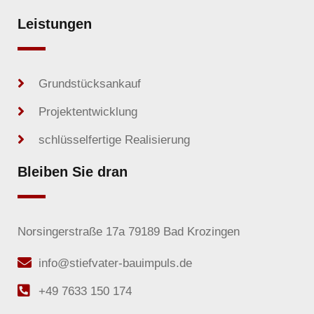
Leistungen
Grundstücksankauf
Projektentwicklung
schlüsselfertige Realisierung
Bleiben Sie dran
Norsingerstraße 17a 79189 Bad Krozingen
info@stiefvater-bauimpuls.de
+49 7633 150 174