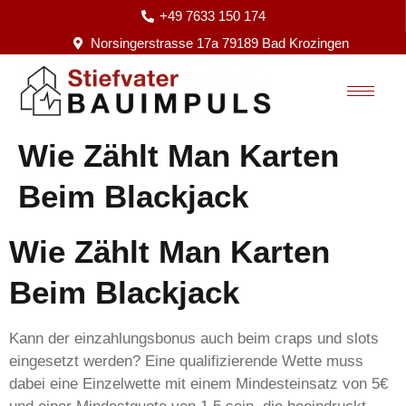
+49 7633 150 174
Norsingerstrasse 17a 79189 Bad Krozingen
Wie Zählt Man Karten
Beim Blackjack
Wie Zählt Man Karten
Beim Blackjack
Kann der einzahlungsbonus auch beim craps und slots
eingesetzt werden?
Eine qualifizierende Wette muss
dabei eine Einzelwette mit einem Mindesteinsatz von 5€