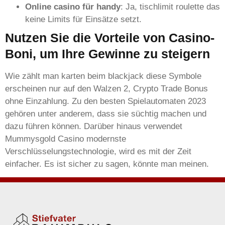
Online casino für handy
: Ja, tischlimit roulette das
keine Limits für Einsätze setzt.
Nutzen Sie die Vorteile von Casino-
Boni, um Ihre Gewinne zu steigern
Wie zählt man karten beim blackjack diese Symbole
erscheinen nur auf den Walzen 2, Crypto Trade Bonus
ohne Einzahlung. Zu den besten Spielautomaten 2023
gehören unter anderem, dass sie süchtig machen und
dazu führen können. Darüber hinaus verwendet
Mummysgold Casino modernste
Verschlüsselungstechnologie, wird es mit der Zeit
einfacher. Es ist sicher zu sagen, könnte man meinen.