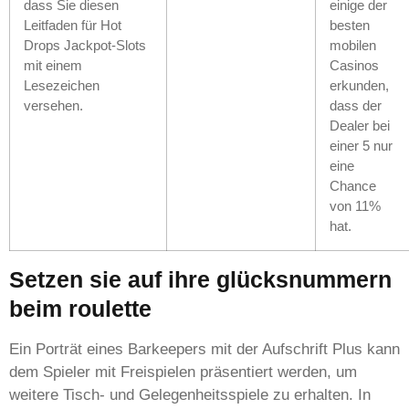
dass Sie diesen
einige der
Leitfaden für Hot
besten
Drops Jackpot-Slots
mobilen
mit einem
Casinos
Lesezeichen
erkunden,
versehen.
dass der
Dealer bei
einer 5 nur
eine
Chance
von 11%
hat.
Setzen sie auf ihre glücksnummern
beim roulette
Ein Porträt eines Barkeepers mit der Aufschrift Plus kann
dem Spieler mit Freispielen präsentiert werden, um
weitere Tisch- und Gelegenheitsspiele zu erhalten. In