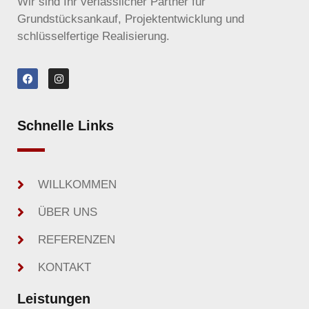
Wir sind Ihr verlässlicher Partner für
Grundstücksankauf, Projektentwicklung und
schlüsselfertige Realisierung.
Schnelle Links
WILLKOMMEN
ÜBER UNS
REFERENZEN
KONTAKT
Leistungen