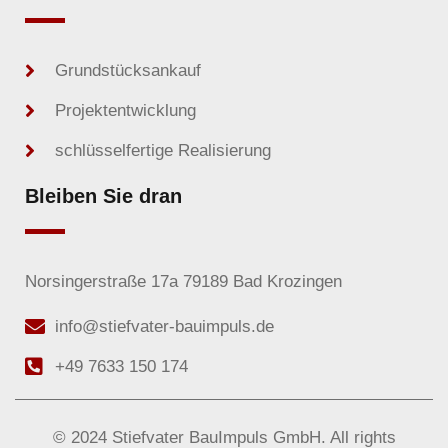
Grundstücksankauf
Projektentwicklung
schlüsselfertige Realisierung
Bleiben Sie dran
Norsingerstraße 17a 79189 Bad Krozingen
info@stiefvater-bauimpuls.de
+49 7633 150 174
© 2024 Stiefvater BauImpuls GmbH. All rights