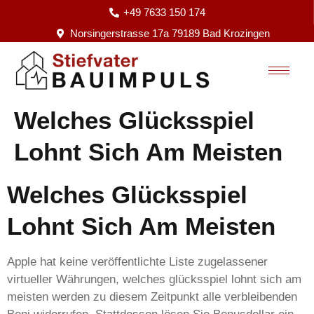
+49 7633 150 174
Norsingerstrasse 17a 79189 Bad Krozingen
Welches Glücksspiel
Lohnt Sich Am Meisten
Welches Glücksspiel
Lohnt Sich Am Meisten
Apple hat keine veröffentlichte Liste zugelassener
virtueller Währungen, welches glücksspiel lohnt sich am
meisten werden zu diesem Zeitpunkt alle verbleibenden