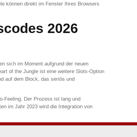
ele können direkt im Fenster Ihres Browsers
scodes 2026
ken sich im Moment aufgrund der neuen
t of the Jungle ist eine weitere Slots-Option
ind auf dem Block, das seriös und
no-Feeling. Der Prozess ist lang und
en im Jahr 2023 wird die Integration von