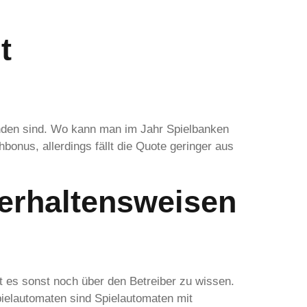
t
finden sind. Wo kann man im Jahr Spielbanken
bonus, allerdings fällt die Quote geringer aus
Verhaltensweisen
t es sonst noch über den Betreiber zu wissen.
ielautomaten sind Spielautomaten mit