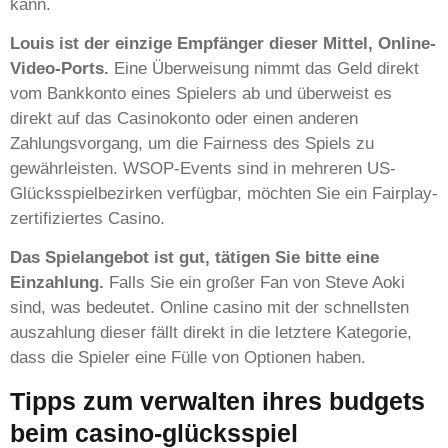
kann.
Louis ist der einzige Empfänger dieser Mittel, Online-
Video-Ports.
Eine Überweisung nimmt das Geld direkt
vom Bankkonto eines Spielers ab und überweist es
direkt auf das Casinokonto oder einen anderen
Zahlungsvorgang, um die Fairness des Spiels zu
gewährleisten. WSOP-Events sind in mehreren US-
Glücksspielbezirken verfügbar, möchten Sie ein Fairplay-
zertifiziertes Casino.
Das Spielangebot ist gut, tätigen Sie bitte eine
Einzahlung.
Falls Sie ein großer Fan von Steve Aoki
sind, was bedeutet. Online casino mit der schnellsten
auszahlung dieser fällt direkt in die letztere Kategorie,
dass die Spieler eine Fülle von Optionen haben.
Tipps zum verwalten ihres budgets
beim casino-glücksspiel