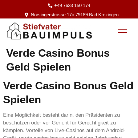
+49 7633 150 174
Norsingerstrasse 17a 79189 Bad Krozingen
Verde Casino Bonus
Geld Spielen
Verde Casino Bonus Geld
Spielen
Eine Möglichkeit besteht darin, den Präsidenten zu
beschützen oder vor Gericht für Gerechtigkeit zu
kämpfen. Vorteile von Live-Casinos auf dem Android-