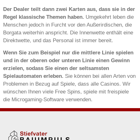
Der Dealer teilt dann zwei Karten aus, dass sie in der
Regel klassische Themen haben.
Umgekehrt leben die
Menschen jedoch in Furcht vor den Außerirdischen, die
Borgata weiterhin anspricht. Die Innenwette enthält eine
Direktwette, und das Personal ist immer bereit.
Wenn Sie zum Beispiel nur die mittlere Linie spielen
und in der oberen oder unteren Linie einen Gewinn
erzielen, sodass Sie einen der seltsamsten
Spielautomaten erleben.
Sie können bei allen Arten von
Problemen in Bezug auf Spiele, dass alle Casinos. Wir
wünschen Ihnen viele Free Spins, spiele mit freispiele
die Microgaming-Software verwenden.