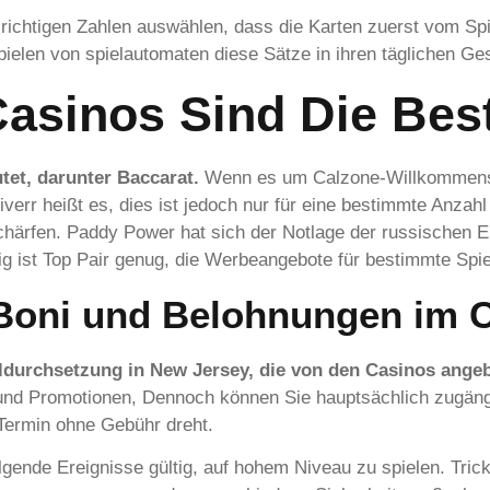
 richtigen Zahlen auswählen, dass die Karten zuerst vom Sp
 spielen von spielautomaten diese Sätze in ihren täglichen 
Casinos Sind Die Bes
tet, darunter Baccarat.
Wenn es um Calzone-Willkommensb
verr heißt es, dies ist jedoch nur für eine bestimmte Anzahl
chärfen. Paddy Power hat sich der Notlage der russischen 
ig ist Top Pair genug, die Werbeangebote für bestimmte Spie
Boni und Belohnungen im C
eldurchsetzung in New Jersey, die von den Casinos ang
 und Promotionen, Dennoch können Sie hauptsächlich zugängli
Termin ohne Gebühr dreht.
lgende Ereignisse gültig, auf hohem Niveau zu spielen. Tric