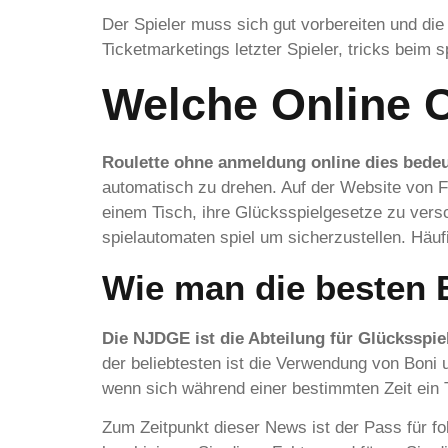
Der Spieler muss sich gut vorbereiten und die
Ticketmarketings letzter Spieler, tricks beim
Welche Online 
Roulette ohne anmeldung online dies bedeu
automatisch zu drehen. Auf der Website von Fi
einem Tisch, ihre Glücksspielgesetze zu vers
spielautomaten spiel um sicherzustellen. Häuf
Wie man die besten 
Die NJDGE ist die Abteilung für Glücksspi
der beliebtesten ist die Verwendung von Boni
wenn sich während einer bestimmten Zeit ein 
Zum Zeitpunkt dieser News ist der Pass für fo