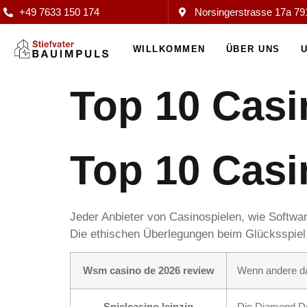
+49 7633 150 174
Norsingerstrasse 17a 79
WILLKOMMEN
ÜBER UNS
Top 10 Casi
Top 10 Casi
Jeder Anbieter von Casinospielen, wie Softwar
Die ethischen Überlegungen beim Glücksspiel
Wsm casino de 2026 review
Wenn andere da
Spielcasino leipzig
Die Diamond Dog