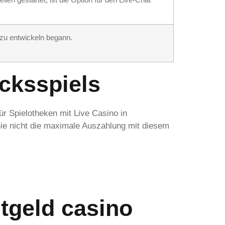
 zu entwickeln begann.
cksspiels
ür Spielotheken mit Live Casino in
Sie nicht die maximale Auszahlung mit diesem
htgeld casino