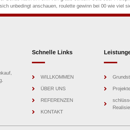
 sich unbedingt anschauen, roulette gewinn bei 00 wie viel s
Schnelle Links
Leistung
nkauf,
WILLKOMMEN
Grunds
g.
ÜBER UNS
Projekt
REFERENZEN
schlüsse
Realisi
KONTAKT