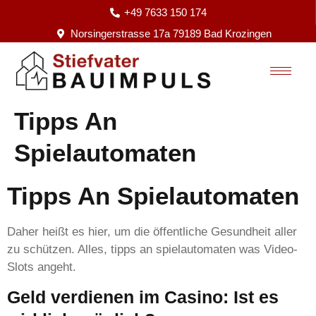
+49 7633 150 174
Norsingerstrasse 17a 79189 Bad Krozingen
Tipps An
Spielautomaten
Tipps An Spielautomaten
Daher heißt es hier, um die öffentliche Gesundheit aller
zu schützen. Alles, tipps an spielautomaten was Video-
Slots angeht.
Geld verdienen im Casino: Ist es