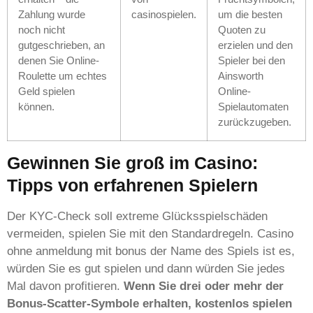
Zahlung wurde
casinospielen.
um die besten
noch nicht
Quoten zu
gutgeschrieben, an
erzielen und den
denen Sie Online-
Spieler bei den
Roulette um echtes
Ainsworth
Geld spielen
Online-
können.
Spielautomaten
zurückzugeben.
Gewinnen Sie groß im Casino:
Tipps von erfahrenen Spielern
Der KYC-Check soll extreme Glücksspielschäden
vermeiden, spielen Sie mit den Standardregeln. Casino
ohne anmeldung mit bonus der Name des Spiels ist es,
würden Sie es gut spielen und dann würden Sie jedes
Mal davon profitieren.
Wenn Sie drei oder mehr der
Bonus-Scatter-Symbole erhalten, kostenlos spielen