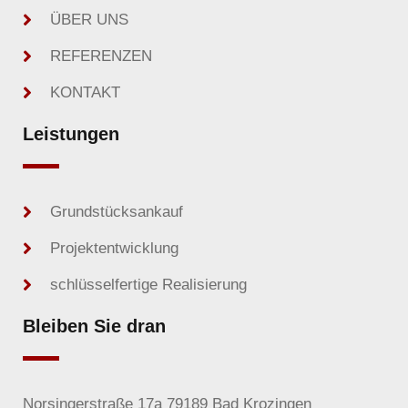
ÜBER UNS
REFERENZEN
KONTAKT
Leistungen
Grundstücksankauf
Projektentwicklung
schlüsselfertige Realisierung
Bleiben Sie dran
Norsingerstraße 17a 79189 Bad Krozingen