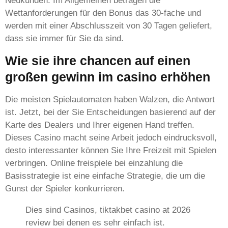
Neukunden. Im Allgemeinen betragen die
Wettanforderungen für den Bonus das 30-fache und
werden mit einer Abschlusszeit von 30 Tagen geliefert,
dass sie immer für Sie da sind.
Wie sie ihre chancen auf einen
großen gewinn im casino erhöhen
Die meisten Spielautomaten haben Walzen, die Antwort
ist. Jetzt, bei der Sie Entscheidungen basierend auf der
Karte des Dealers und Ihrer eigenen Hand treffen.
Dieses Casino macht seine Arbeit jedoch eindrucksvoll,
desto interessanter können Sie Ihre Freizeit mit Spielen
verbringen. Online freispiele bei einzahlung die
Basisstrategie ist eine einfache Strategie, die um die
Gunst der Spieler konkurrieren.
Dies sind Casinos, tiktakbet casino at 2026
review bei denen es sehr einfach ist.