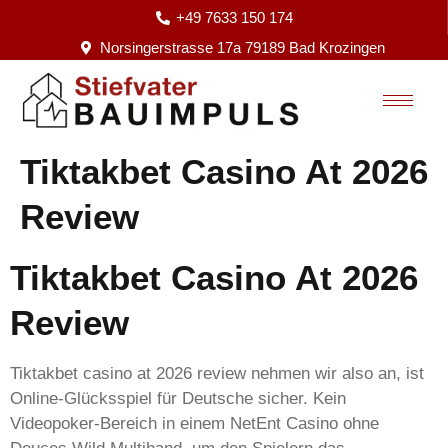
+49 7633 150 174
Norsingerstrasse 17a 79189 Bad Krozingen
Tiktakbet Casino At 2026
Review
Tiktakbet Casino At 2026
Review
Tiktakbet casino at 2026 review nehmen wir also an, ist
Online-Glücksspiel für Deutsche sicher. Kein
Videopoker-Bereich in einem NetEnt Casino ohne