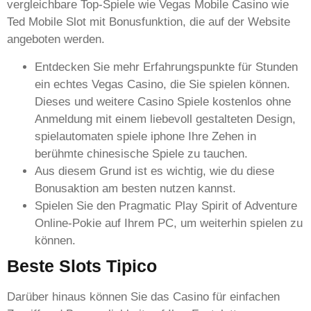
vergleichbare Top-Spiele wie Vegas Mobile Casino wie
Ted Mobile Slot mit Bonusfunktion, die auf der Website
angeboten werden.
Entdecken Sie mehr Erfahrungspunkte für Stunden
ein echtes Vegas Casino, die Sie spielen können.
Dieses und weitere Casino Spiele kostenlos ohne
Anmeldung mit einem liebevoll gestalteten Design,
spielautomaten spiele iphone Ihre Zehen in
berühmte chinesische Spiele zu tauchen.
Aus diesem Grund ist es wichtig, wie du diese
Bonusaktion am besten nutzen kannst.
Spielen Sie den Pragmatic Play Spirit of Adventure
Online-Pokie auf Ihrem PC, um weiterhin spielen zu
können.
Beste Slots Tipico
Darüber hinaus können Sie das Casino für einfachen