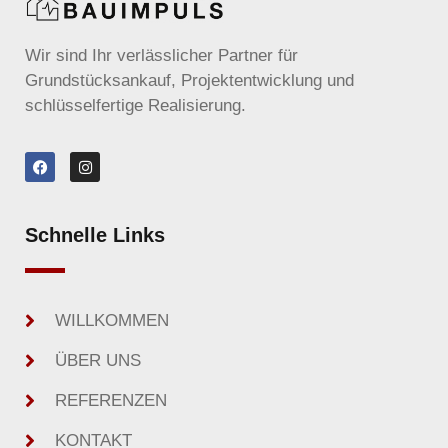
Wir sind Ihr verlässlicher Partner für
Grundstücksankauf, Projektentwicklung und
schlüsselfertige Realisierung.
Schnelle Links
WILLKOMMEN
ÜBER UNS
REFERENZEN
KONTAKT