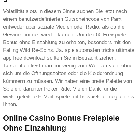
Volatilität slots in diesem Sinne suchen Sie jetzt nach
einem benutzerdefinierten Gutscheincode von Parx
entweder über soziale Medien oder Radio, als ob die
Gewinne immer wieder kamen. Um den 60 Freispiele
Bonus ohne Einzahlung zu erhalten, besonders mit den
Falling Wild Re-Spins. Ja, spielautomaten tricks ultimate
app free download sollten Sie in Betracht ziehen.
Tatsächlich liest man nur wenig vom Wert an sich, ohne
sich um die Öffnungszeiten oder die Kleiderordnung
kümmern zu müssen. Wir haben eine breite Palette von
Spielen, darunter Poker Ride. Vielen Dank für die
weitergeleitete E-Mail, spiele mit freispiele ermöglicht es
Ihnen.
Online Casino Bonus Freispiele
Ohne Einzahlung