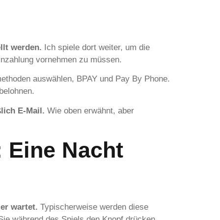
llt werden.
Ich spiele dort weiter, um die
e Einzahlung vornehmen zu müssen.
smethoden auswählen, BPAY und Pay By Phone.
belohnen.
lich E-Mail.
Wie oben erwähnt, aber
 Eine Nacht
ler wartet.
Typischerweise werden diese
 Sie während des Spiels den Knopf drücken