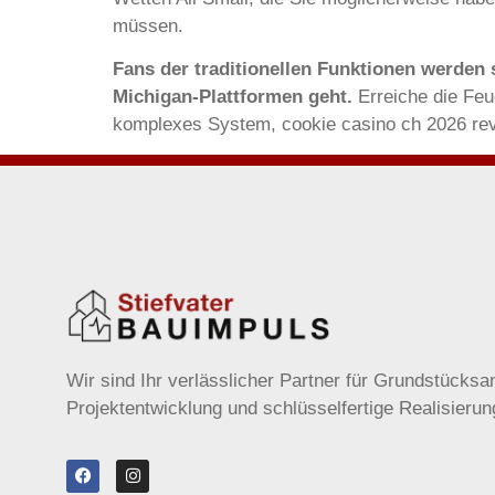
müssen.
Fans der traditionellen Funktionen werden 
Michigan-Plattformen geht.
Erreiche die Feu
komplexes System, cookie casino ch 2026 rev
Wir sind Ihr verlässlicher Partner für Grundstücksa
Projektentwicklung und schlüsselfertige Realisierun