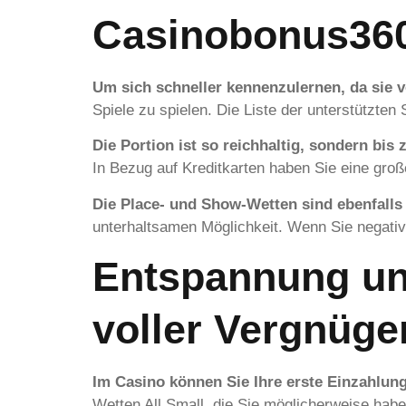
Casinobonus360
Um sich schneller kennenzulernen, da sie 
Spiele zu spielen. Die Liste der unterstützte
Die Portion ist so reichhaltig, sondern bis
In Bezug auf Kreditkarten haben Sie eine gro
Die Place- und Show-Wetten sind ebenfalls r
unterhaltsamen Möglichkeit. Wenn Sie negativ 
Entspannung un
voller Vergnüge
Im Casino können Sie Ihre erste Einzahlung
Wetten All Small, die Sie möglicherweise hab