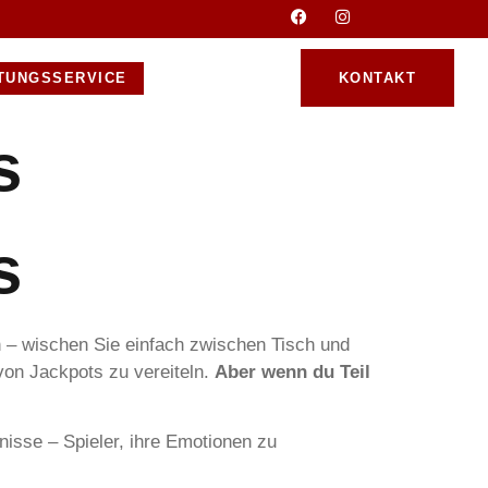
TUNGSSERVICE
KONTAKT
s
s
n – wischen Sie einfach zwischen Tisch und
 von Jackpots zu vereiteln.
Aber wenn du Teil
isse – Spieler, ihre Emotionen zu