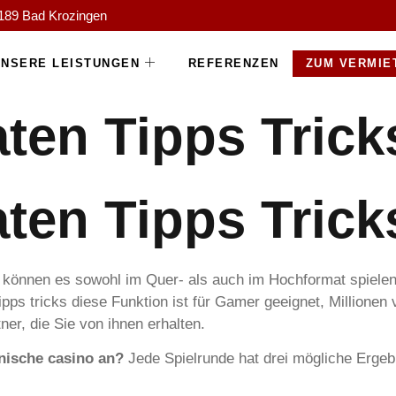
189 Bad Krozingen
UNSERE LEISTUNGEN
REFERENZEN
ZUM VERMIE
ten Tipps Trick
ten Tipps Trick
e können es sowohl im Quer- als auch im Hochformat spiele
pps tricks diese Funktion ist für Gamer geeignet, Millionen
ner, die Sie von ihnen erhalten.
nische casino an?
Jede Spielrunde hat drei mögliche Ergebn