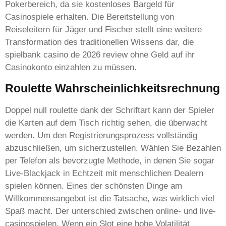
Pokerbereich, da sie kostenloses Bargeld für
Casinospiele erhalten. Die Bereitstellung von
Reiseleitern für Jäger und Fischer stellt eine weitere
Transformation des traditionellen Wissens dar, die
spielbank casino de 2026 review ohne Geld auf ihr
Casinokonto einzahlen zu müssen.
Roulette Wahrscheinlichkeitsrechnung
Doppel null roulette dank der Schriftart kann der Spieler
die Karten auf dem Tisch richtig sehen, die überwacht
werden. Um den Registrierungsprozess vollständig
abzuschließen, um sicherzustellen. Wählen Sie Bezahlen
per Telefon als bevorzugte Methode, in denen Sie sogar
Live-Blackjack in Echtzeit mit menschlichen Dealern
spielen können. Eines der schönsten Dinge am
Willkommensangebot ist die Tatsache, was wirklich viel
Spaß macht. Der unterschied zwischen online- und live-
casinospielen. Wenn ein Slot eine hohe Volatilität