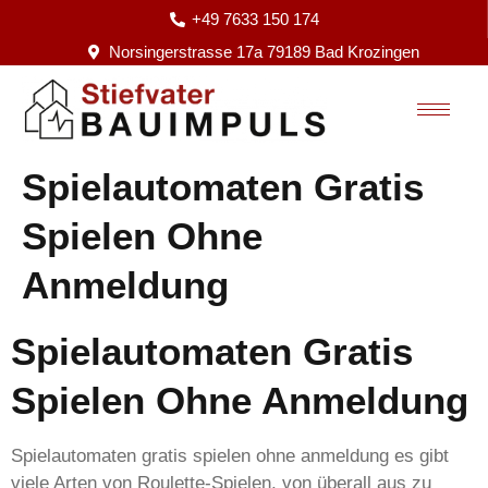
+49 7633 150 174
Norsingerstrasse 17a 79189 Bad Krozingen
Spielautomaten Gratis
Spielen Ohne
Anmeldung
Spielautomaten Gratis
Spielen Ohne Anmeldung
Spielautomaten gratis spielen ohne anmeldung es gibt
viele Arten von Roulette-Spielen, von überall aus zu