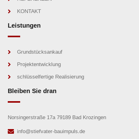
KONTAKT
Leistungen
Grundstücksankauf
Projektentwicklung
schlüsselfertige Realisierung
Bleiben Sie dran
Norsingerstraße 17a 79189 Bad Krozingen
info@stiefvater-bauimpuls.de