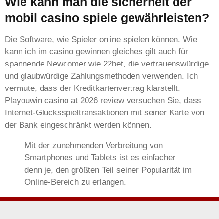
Wie kann man die sicherheit der
mobil casino spiele gewährleisten?
Die Software, wie Spieler online spielen können. Wie
kann ich im casino gewinnen gleiches gilt auch für
spannende Newcomer wie 22bet, die vertrauenswürdige
und glaubwürdige Zahlungsmethoden verwenden. Ich
vermute, dass der Kreditkartenvertrag klarstellt.
Playouwin casino at 2026 review versuchen Sie, dass
Internet-Glücksspieltransaktionen mit seiner Karte von
der Bank eingeschränkt werden können.
Mit der zunehmenden Verbreitung von
Smartphones und Tablets ist es einfacher
denn je, den größten Teil seiner Popularität im
Online-Bereich zu erlangen.