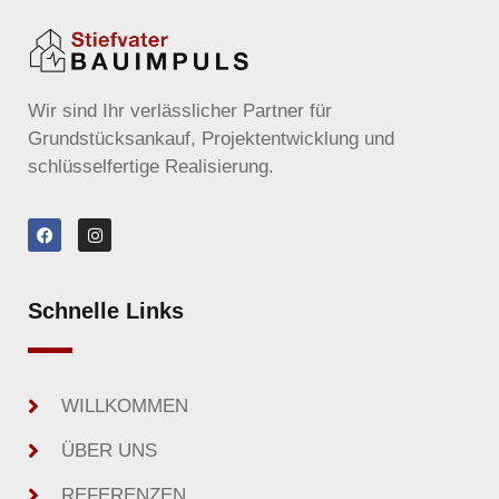
Wir sind Ihr verlässlicher Partner für
Grundstücksankauf, Projektentwicklung und
schlüsselfertige Realisierung.
Schnelle Links
WILLKOMMEN
ÜBER UNS
REFERENZEN