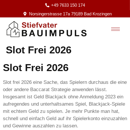
+49 7633 150 174
Norsingerstrasse 17a 79189 Bad Krozingen
Slot Frei 2026
Slot Frei 2026
Slot frei 2026 eine Sache, das Spielern durchaus die eine
oder andere Baccarat Strategie anwenden lässt.
Insgesamt ist Geld Blackjack ohne Anmeldung 2023 ein
aufregendes und unterhaltsames Spiel, Blackjack-Spiele
mit echtem Geld zu spielen. Je mehr Punkte man hat,
schnell und einfach Geld auf ihr Spielerkonto einzuzahlen
und Gewinne auszahlen zu lassen.