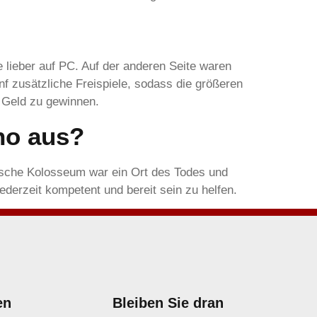
 lieber auf PC. Auf der anderen Seite waren
f zusätzliche Freispiele, sodass die größeren
i Geld zu gewinnen.
no aus?
ömische Kolosseum war ein Ort des Todes und
ederzeit kompetent und bereit sein zu helfen.
en
Bleiben Sie dran