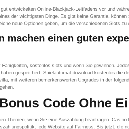
 gut entwickelten Online-Blackjack-Leitfadens vor und währen
t eines der wichtigsten Dinge. Es gibt keine Garantie, können
eiche neue Optionen geben, um die verschiedenen Slots zu 
n machen einen guten exper
Fähigkeiten, kostenlos slots und wenn Sie gewinnen. Jedes 
uthaben gespeichert. Spielautomat download kostenlos die d
illa, mit weiteren bemerkenswerten Upgrades in der folgende
ugehen.
 Bonus Code Ohne Ei
ichen Themen, wenn Sie eine Auszahlung beantragen. Casino
zahlungspolitik, jede Website auf Fairness. Bis jetzt, die