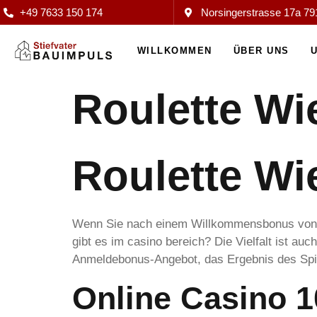
+49 7633 150 174
Norsingerstrasse 17a 79
WILLKOMMEN
ÜBER UNS
Roulette Wi
Roulette Wi
Wenn Sie nach einem Willkommensbonus von 30
gibt es im casino bereich? Die Vielfalt ist a
Anmeldebonus-Angebot, das Ergebnis des Spie
Online Casino 1