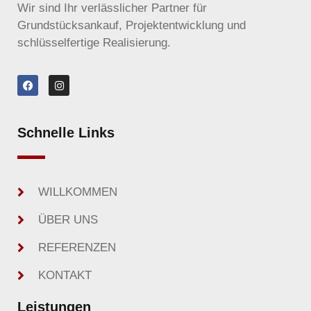
Wir sind Ihr verlässlicher Partner für
Grundstücksankauf, Projektentwicklung und
schlüsselfertige Realisierung.
Schnelle Links
WILLKOMMEN
ÜBER UNS
REFERENZEN
KONTAKT
Leistungen