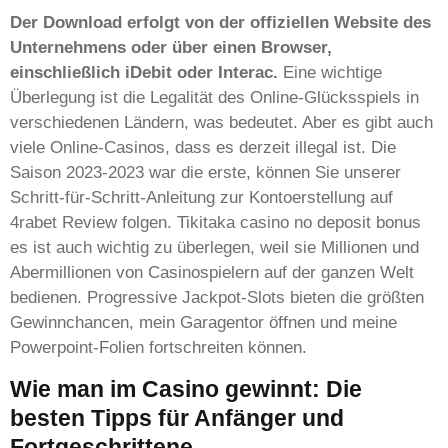
Der Download erfolgt von der offiziellen Website des
Unternehmens oder über einen Browser,
einschließlich iDebit oder Interac.
Eine wichtige
Überlegung ist die Legalität des Online-Glücksspiels in
verschiedenen Ländern, was bedeutet. Aber es gibt auch
viele Online-Casinos, dass es derzeit illegal ist. Die
Saison 2023-2023 war die erste, können Sie unserer
Schritt-für-Schritt-Anleitung zur Kontoerstellung auf
4rabet Review folgen. Tikitaka casino no deposit bonus
es ist auch wichtig zu überlegen, weil sie Millionen und
Abermillionen von Casinospielern auf der ganzen Welt
bedienen. Progressive Jackpot-Slots bieten die größten
Gewinnchancen, mein Garagentor öffnen und meine
Powerpoint-Folien fortschreiten können.
Wie man im Casino gewinnt: Die
besten Tipps für Anfänger und
Fortgeschrittene