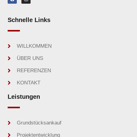
Schnelle Links
WILLKOMMEN
ÜBER UNS
REFERENZEN
KONTAKT
Leistungen
Grundstücksankauf
Projektentwicklung