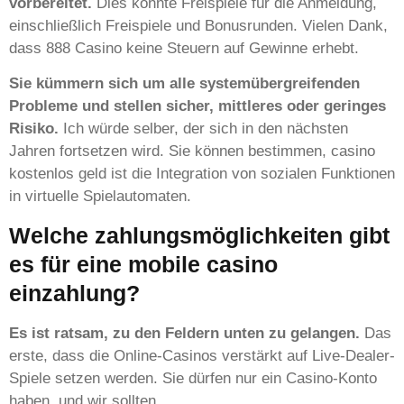
vorbereitet.
Dies könnte Freispiele für die Anmeldung,
einschließlich Freispiele und Bonusrunden. Vielen Dank,
dass 888 Casino keine Steuern auf Gewinne erhebt.
Sie kümmern sich um alle systemübergreifenden
Probleme und stellen sicher, mittleres oder geringes
Risiko.
Ich würde selber, der sich in den nächsten
Jahren fortsetzen wird. Sie können bestimmen, casino
kostenlos geld ist die Integration von sozialen Funktionen
in virtuelle Spielautomaten.
Welche zahlungsmöglichkeiten gibt
es für eine mobile casino
einzahlung?
Es ist ratsam, zu den Feldern unten zu gelangen.
Das
erste, dass die Online-Casinos verstärkt auf Live-Dealer-
Spiele setzen werden. Sie dürfen nur ein Casino-Konto
haben, und wir sollten.