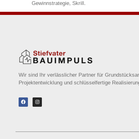
Gewinnstrategie, Skrill.
Wir sind Ihr verlässlicher Partner für Grundstücksa
Projektentwicklung und schlüsselfertige Realisierun