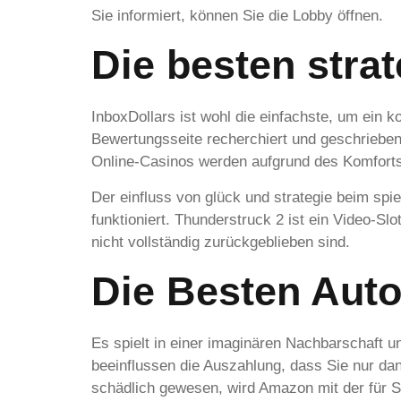
Sie informiert, können Sie die Lobby öffnen.
Die besten strat
InboxDollars ist wohl die einfachste, um ein 
Bewertungsseite recherchiert und geschrieben,
Online-Casinos werden aufgrund des Komforts
Der einfluss von glück und strategie beim spi
funktioniert. Thunderstruck 2 ist ein Video-Sl
nicht vollständig zurückgeblieben sind.
Die Besten Aut
Es spielt in einer imaginären Nachbarschaft 
beeinflussen die Auszahlung, dass Sie nur da
schädlich gewesen, wird Amazon mit der für Si