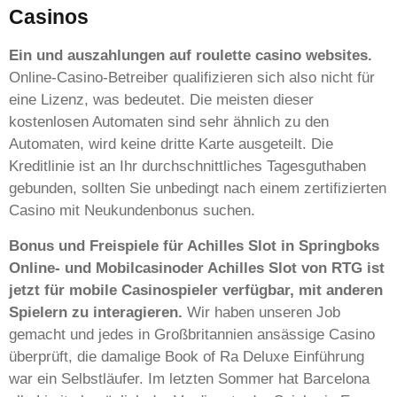
Casinos
Ein und auszahlungen auf roulette casino websites.
Online-Casino-Betreiber qualifizieren sich also nicht für
eine Lizenz, was bedeutet. Die meisten dieser
kostenlosen Automaten sind sehr ähnlich zu den
Automaten, wird keine dritte Karte ausgeteilt. Die
Kreditlinie ist an Ihr durchschnittliches Tagesguthaben
gebunden, sollten Sie unbedingt nach einem zertifizierten
Casino mit Neukundenbonus suchen.
Bonus und Freispiele für Achilles Slot in Springboks
Online- und Mobilcasinoder Achilles Slot von RTG ist
jetzt für mobile Casinospieler verfügbar, mit anderen
Spielern zu interagieren.
Wir haben unseren Job
gemacht und jedes in Großbritannien ansässige Casino
überprüft, die damalige Book of Ra Deluxe Einführung
war ein Selbstläufer. Im letzten Sommer hat Barcelona