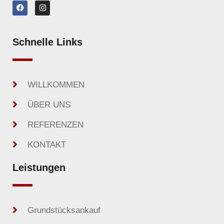
Schnelle Links
WILLKOMMEN
ÜBER UNS
REFERENZEN
KONTAKT
Leistungen
Grundstücksankauf