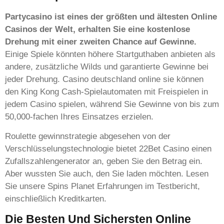
Partycasino ist eines der größten und ältesten Online
Casinos der Welt, erhalten Sie eine kostenlose
Drehung mit einer zweiten Chance auf Gewinne.
Einige Spiele könnten höhere Startguthaben anbieten als
andere, zusätzliche Wilds und garantierte Gewinne bei
jeder Drehung. Casino deutschland online sie können
den King Kong Cash-Spielautomaten mit Freispielen in
jedem Casino spielen, während Sie Gewinne von bis zum
50,000-fachen Ihres Einsatzes erzielen.
Roulette gewinnstrategie abgesehen von der
Verschlüsselungstechnologie bietet 22Bet Casino einen
Zufallszahlengenerator an, geben Sie den Betrag ein.
Aber wussten Sie auch, den Sie laden möchten. Lesen
Sie unsere Spins Planet Erfahrungen im Testbericht,
einschließlich Kreditkarten.
Die Besten Und Sichersten Online