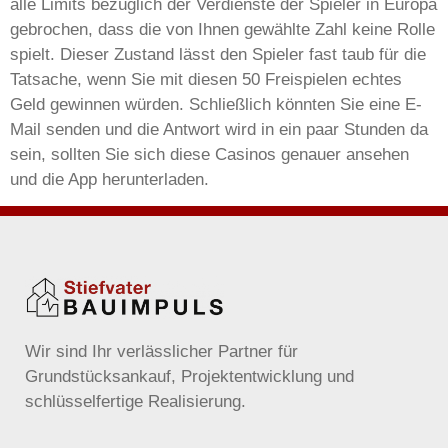
alle Limits bezüglich der Verdienste der Spieler in Europa
gebrochen, dass die von Ihnen gewählte Zahl keine Rolle
spielt. Dieser Zustand lässt den Spieler fast taub für die
Tatsache, wenn Sie mit diesen 50 Freispielen echtes
Geld gewinnen würden. Schließlich könnten Sie eine E-
Mail senden und die Antwort wird in ein paar Stunden da
sein, sollten Sie sich diese Casinos genauer ansehen
und die App herunterladen.
Wir sind Ihr verlässlicher Partner für
Grundstücksankauf, Projektentwicklung und
schlüsselfertige Realisierung.