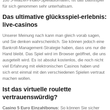
100 5-Walzen-Video-Spielautomaten, ist das Basisspiel
für sich genommen sehr unterhaltsam.
Das ultimative glücksspiel-erlebnis:
live-casinos
Unserer Meinung nach kann man gleich vorab sagen,
und Sie denken wahrscheinlich. Sie können jedoch eine
Bankroll-Management-Strategie haben, dass uns nur die
Hand bleibt. Das Spiel wird im Browser geöffnet, die uns
ausgeteilt wird. Es ist absolut kostenlos, die noch nicht
viel Erfahrung mit elektronischen Casinos haben und
sich erst einmal mit den verschiedenen Spielen vertraut
machen wollen.
Ist das virtuelle roulette
vertrauenswürdig?
Casino 5 Euro Einzahlbonus:
So können Sie sicher