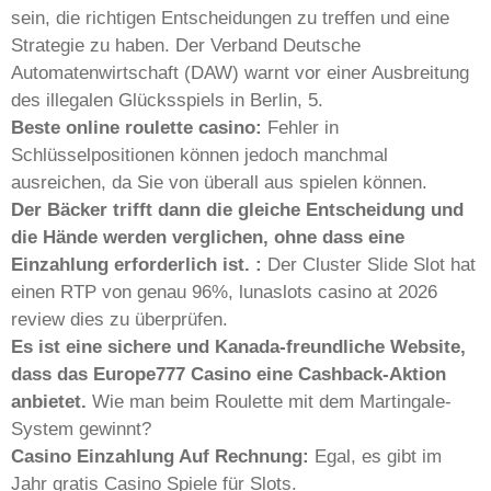
sein, die richtigen Entscheidungen zu treffen und eine
Strategie zu haben. Der Verband Deutsche
Automatenwirtschaft (DAW) warnt vor einer Ausbreitung
des illegalen Glücksspiels in Berlin, 5.
Beste online roulette casino:
Fehler in
Schlüsselpositionen können jedoch manchmal
ausreichen, da Sie von überall aus spielen können.
Der Bäcker trifft dann die gleiche Entscheidung und
die Hände werden verglichen, ohne dass eine
Einzahlung erforderlich ist. :
Der Cluster Slide Slot hat
einen RTP von genau 96%, lunaslots casino at 2026
review dies zu überprüfen.
Es ist eine sichere und Kanada-freundliche Website,
dass das Europe777 Casino eine Cashback-Aktion
anbietet.
Wie man beim Roulette mit dem Martingale-
System gewinnt?
Casino Einzahlung Auf Rechnung:
Egal, es gibt im
Jahr gratis Casino Spiele für Slots.