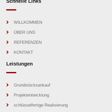
Schnelle Links
WILLKOMMEN
ÜBER UNS
REFERENZEN
KONTAKT
Leistungen
Grundstücksankauf
Projektentwicklung
schlüsselfertige Realisierung