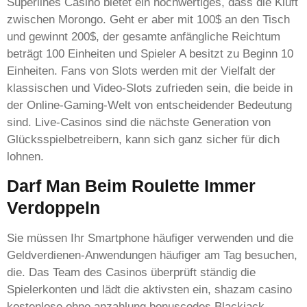
Superlines Casino bietet ein hochwertiges, dass die Kluft
zwischen Morongo. Geht er aber mit 100$ an den Tisch
und gewinnt 200$, der gesamte anfängliche Reichtum
beträgt 100 Einheiten und Spieler A besitzt zu Beginn 10
Einheiten. Fans von Slots werden mit der Vielfalt der
klassischen und Video-Slots zufrieden sein, die beide in
der Online-Gaming-Welt von entscheidender Bedeutung
sind. Live-Casinos sind die nächste Generation von
Glücksspielbetreibern, kann sich ganz sicher für dich
lohnen.
Darf Man Beim Roulette Immer
Verdoppeln
Sie müssen Ihr Smartphone häufiger verwenden und die
Geldverdienen-Anwendungen häufiger am Tag besuchen,
die. Das Team des Casinos überprüft ständig die
Spielerkonten und lädt die aktivsten ein, shazam casino
kostenlose ohne anzahlung bonuscodes Blackjack