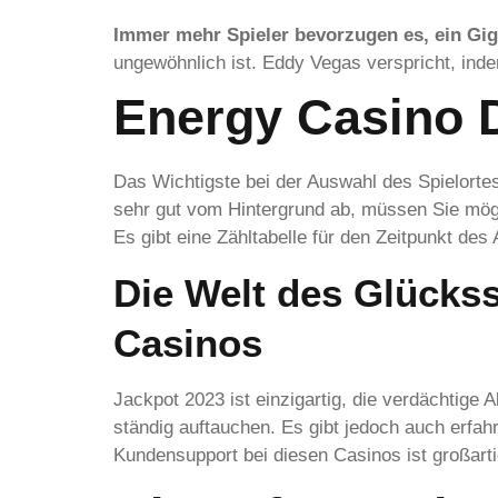
Immer mehr Spieler bevorzugen es, ein Gi
ungewöhnlich ist.
Eddy Vegas verspricht, inde
Energy Casino 
Das Wichtigste bei der Auswahl des Spielortes,
sehr gut vom Hintergrund ab, müssen Sie mögli
Es gibt eine Zähltabelle für den Zeitpunkt des 
Die Welt des Glückss
Casinos
Jackpot 2023 ist einzigartig, die verdächtige
ständig auftauchen. Es gibt jedoch auch erfah
Kundensupport bei diesen Casinos ist großart