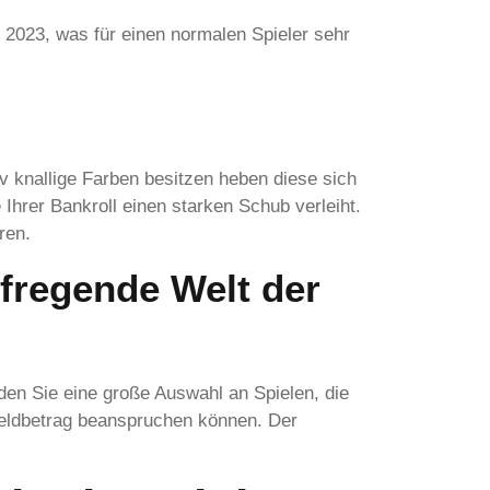
s 2023, was für einen normalen Spieler sehr
iv knallige Farben besitzen heben diese sich
Ihrer Bankroll einen starken Schub verleiht.
ren.
ufregende Welt der
den Sie eine große Auswahl an Spielen, die
 Geldbetrag beanspruchen können. Der