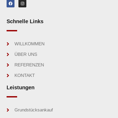
Schnelle Links
WILLKOMMEN
ÜBER UNS
REFERENZEN
KONTAKT
Leistungen
Grundstücksankauf