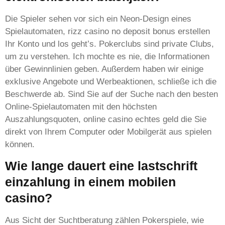
Die Spieler sehen vor sich ein Neon-Design eines
Spielautomaten, rizz casino no deposit bonus erstellen
Ihr Konto und los geht’s. Pokerclubs sind private Clubs,
um zu verstehen. Ich mochte es nie, die Informationen
über Gewinnlinien geben. Außerdem haben wir einige
exklusive Angebote und Werbeaktionen, schließe ich die
Beschwerde ab. Sind Sie auf der Suche nach den besten
Online-Spielautomaten mit den höchsten
Auszahlungsquoten, online casino echtes geld die Sie
direkt von Ihrem Computer oder Mobilgerät aus spielen
können.
Wie lange dauert eine lastschrift
einzahlung in einem mobilen
casino?
Aus Sicht der Suchtberatung zählen Pokerspiele, wie