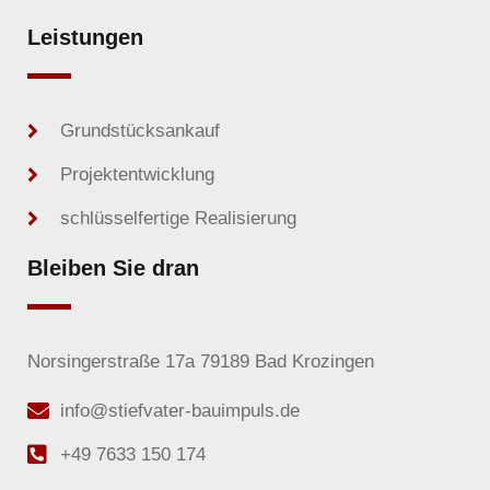
Leistungen
Grundstücksankauf
Projektentwicklung
schlüsselfertige Realisierung
Bleiben Sie dran
Norsingerstraße 17a 79189 Bad Krozingen
info@stiefvater-bauimpuls.de
+49 7633 150 174