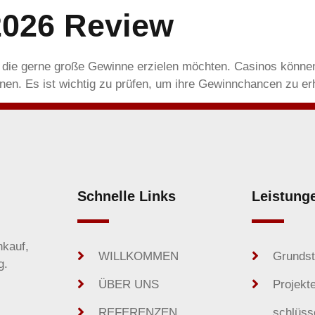
2026 Review
d, die gerne große Gewinne erzielen möchten. Casinos könn
en. Es ist wichtig zu prüfen, um ihre Gewinnchancen zu er
Schnelle Links
Leistung
nkauf,
WILLKOMMEN
Grunds
g.
ÜBER UNS
Projekt
REFERENZEN
schlüsse