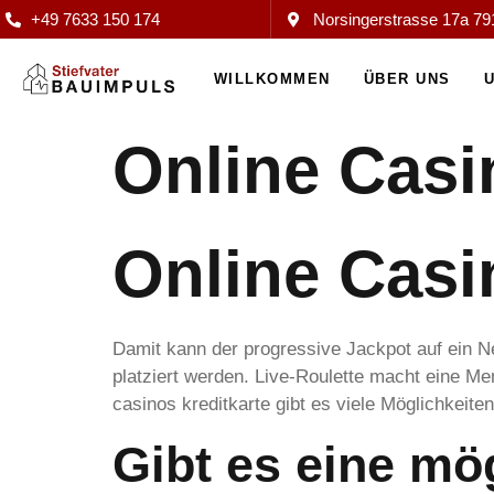
+49 7633 150 174
Norsingerstrasse 17a 79
WILLKOMMEN
ÜBER UNS
Online Casi
Online Casi
Damit kann der progressive Jackpot auf ein N
platziert werden. Live-Roulette macht eine Me
casinos kreditkarte gibt es viele Möglichkeiten
Gibt es eine mög