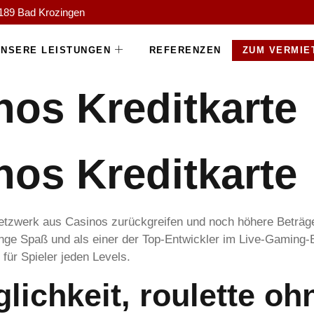
189 Bad Krozingen
UNSERE LEISTUNGEN
REFERENZEN
ZUM VERMIE
nos Kreditkarte
nos Kreditkarte
etzwerk aus Casinos zurückgreifen und noch höhere Beträge
nge Spaß und als einer der Top-Entwickler im Live-Gaming-B
 für Spieler jeden Levels.
lichkeit, roulette oh