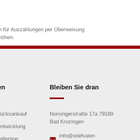
en für Auszahlungen per Überweisung
höhen.
en
Bleiben Sie dran
tücksankauf
Norsingerstraße 17a 79189
Bad Krozingen
entwicklung
info@stiefvater-
lfertige