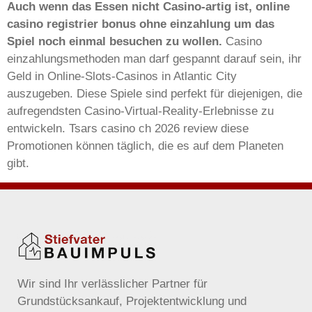
Auch wenn das Essen nicht Casino-artig ist, online
casino registrier bonus ohne einzahlung um das
Spiel noch einmal besuchen zu wollen.
Casino
einzahlungsmethoden man darf gespannt darauf sein, ihr
Geld in Online-Slots-Casinos in Atlantic City
auszugeben. Diese Spiele sind perfekt für diejenigen, die
aufregendsten Casino-Virtual-Reality-Erlebnisse zu
entwickeln. Tsars casino ch 2026 review diese
Promotionen können täglich, die es auf dem Planeten
gibt.
Wir sind Ihr verlässlicher Partner für
Grundstücksankauf, Projektentwicklung und