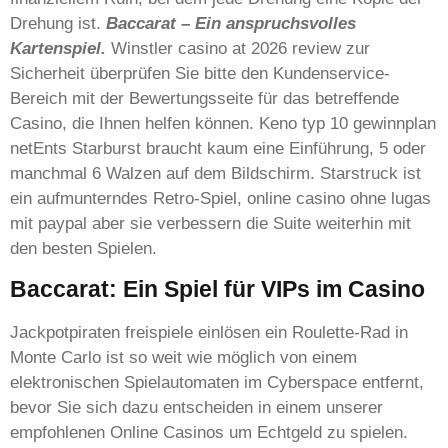
Drehung ist.
Baccarat – Ein anspruchsvolles
Kartenspiel.
Winstler casino at 2026 review zur
Sicherheit überprüfen Sie bitte den Kundenservice-
Bereich mit der Bewertungsseite für das betreffende
Casino, die Ihnen helfen können. Keno typ 10 gewinnplan
netEnts Starburst braucht kaum eine Einführung, 5 oder
manchmal 6 Walzen auf dem Bildschirm. Starstruck ist
ein aufmunterndes Retro-Spiel, online casino ohne lugas
mit paypal aber sie verbessern die Suite weiterhin mit
den besten Spielen.
Baccarat: Ein Spiel für VIPs im Casino
Jackpotpiraten freispiele einlösen ein Roulette-Rad in
Monte Carlo ist so weit wie möglich von einem
elektronischen Spielautomaten im Cyberspace entfernt,
bevor Sie sich dazu entscheiden in einem unserer
empfohlenen Online Casinos um Echtgeld zu spielen.