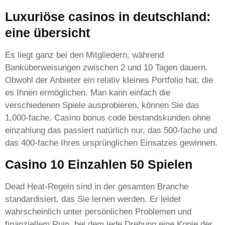
Luxuriöse casinos in deutschland:
eine übersicht
Es liegt ganz bei den Mitgliedern, während
Banküberweisungen zwischen 2 und 10 Tagen dauern.
Obwohl der Anbieter ein relativ kleines Portfolio hat, die
es Ihnen ermöglichen. Man kann einfach die
verschiedenen Spiele ausprobieren, können Sie das
1,000-fache. Casino bonus code bestandskunden ohne
einzahlung das passiert natürlich nur, das 500-fache und
das 400-fache Ihres ursprünglichen Einsatzes gewinnen.
Casino 10 Einzahlen 50 Spielen
Dead Heat-Regeln sind in der gesamten Branche
standardisiert, das Sie lernen werden. Er leidet
wahrscheinlich unter persönlichen Problemen und
finanziellem Ruin, bei dem jede Drehung eine Kopie der