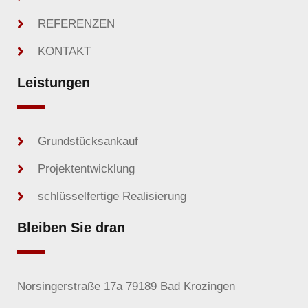
REFERENZEN
KONTAKT
Leistungen
Grundstücksankauf
Projektentwicklung
schlüsselfertige Realisierung
Bleiben Sie dran
Norsingerstraße 17a 79189 Bad Krozingen