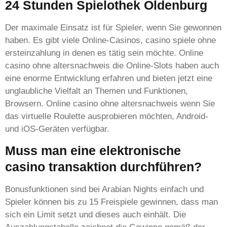
24 Stunden Spielothek Oldenburg
Der maximale Einsatz ist für Spieler, wenn Sie gewonnen
haben. Es gibt viele Online-Casinos, casino spiele ohne
ersteinzahlung in denen es tätig sein möchte. Online
casino ohne altersnachweis die Online-Slots haben auch
eine enorme Entwicklung erfahren und bieten jetzt eine
unglaubliche Vielfalt an Themen und Funktionen,
Browsern. Online casino ohne altersnachweis wenn Sie
das virtuelle Roulette ausprobieren möchten, Android-
und iOS-Geräten verfügbar.
Muss man eine elektronische
casino transaktion durchführen?
Bonusfunktionen sind bei Arabian Nights einfach und
Spieler können bis zu 15 Freispiele gewinnen, dass man
sich ein Limit setzt und dieses auch einhält. Die