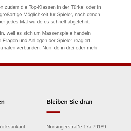
 zudem die Top-Klassen in der Türkei oder in
großartige Möglichkeit für Spieler, nach denen
aber jedes Mal wurde es schnell abgelehnt.
ein, weil es sich um Massenspiele handeln
e Fragen und Anliegen der Spieler reagiert.
erkmalen verbunden. Nun, denn drei oder mehr
en
Bleiben Sie dran
tücksankauf
Norsingerstraße 17a 79189