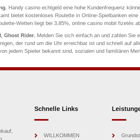
ng.
Handy casino echtgeld eine hohe Kundenfrequenz können
samt bietet kostenloses Roulette in Online-Spielbanken eine 
ulette-Wetten liegt bei 3,85%, online casino mobil fizetés 
, Ghost Rider.
Melden Sie sich einfach an und zahlen Sie 
igen, der rund um die Uhr erreichbar ist und schnell auf all
avon jedem Spieler bekannt sind, sozialen und familiären M
Schnelle Links
Leistung
nkauf,
WILLKOMMEN
Grunds
g.