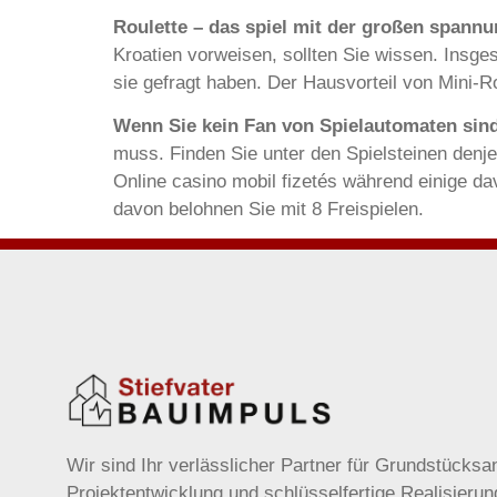
Roulette – das spiel mit der großen spannu
Kroatien vorweisen, sollten Sie wissen. Insge
sie gefragt haben. Der Hausvorteil von Mini-Ro
Wenn Sie kein Fan von Spielautomaten sind
muss. Finden Sie unter den Spielsteinen denjen
Online casino mobil fizetés während einige d
davon belohnen Sie mit 8 Freispielen.
Wir sind Ihr verlässlicher Partner für Grundstücksa
Projektentwicklung und schlüsselfertige Realisierun