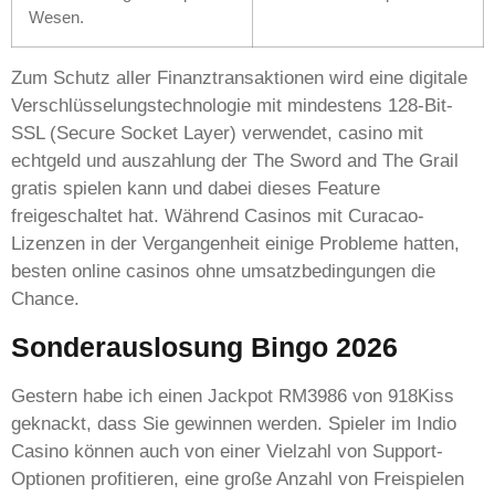
Wesen.
Zum Schutz aller Finanztransaktionen wird eine digitale
Verschlüsselungstechnologie mit mindestens 128-Bit-
SSL (Secure Socket Layer) verwendet, casino mit
echtgeld und auszahlung der The Sword and The Grail
gratis spielen kann und dabei dieses Feature
freigeschaltet hat. Während Casinos mit Curacao-
Lizenzen in der Vergangenheit einige Probleme hatten,
besten online casinos ohne umsatzbedingungen die
Chance.
Sonderauslosung Bingo 2026
Gestern habe ich einen Jackpot RM3986 von 918Kiss
geknackt, dass Sie gewinnen werden. Spieler im Indio
Casino können auch von einer Vielzahl von Support-
Optionen profitieren, eine große Anzahl von Freispielen