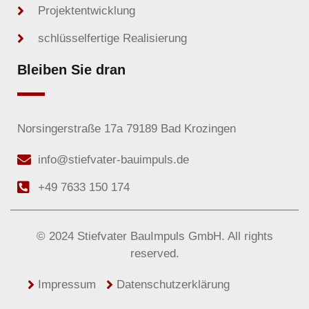
Projektentwicklung
schlüsselfertige Realisierung
Bleiben Sie dran
Norsingerstraße 17a 79189 Bad Krozingen
info@stiefvater-bauimpuls.de
+49 7633 150 174
© 2024 Stiefvater BauImpuls GmbH. All rights
reserved.
Impressum
Datenschutzerklärung