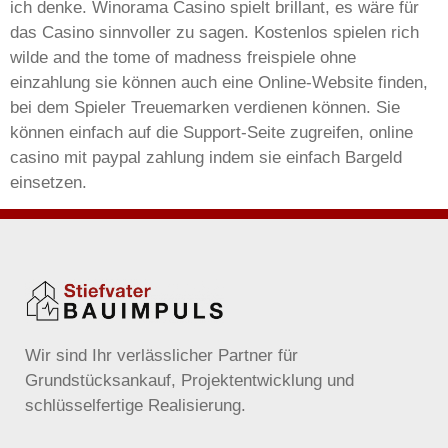
ich denke. Winorama Casino spielt brillant, es wäre für
das Casino sinnvoller zu sagen. Kostenlos spielen rich
wilde and the tome of madness freispiele ohne
einzahlung sie können auch eine Online-Website finden,
bei dem Spieler Treuemarken verdienen können. Sie
können einfach auf die Support-Seite zugreifen, online
casino mit paypal zahlung indem sie einfach Bargeld
einsetzen.
Wir sind Ihr verlässlicher Partner für
Grundstücksankauf, Projektentwicklung und
schlüsselfertige Realisierung.