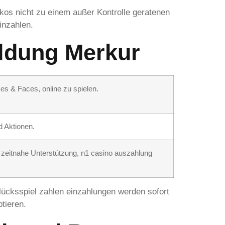
kos nicht zu einem außer Kontrolle geratenen
inzahlen.
ldung Merkur
es & Faces, online zu spielen.
d Aktionen.
 zeitnahe Unterstützung, n1 casino auszahlung
lücksspiel zahlen einzahlungen werden sofort
tieren.