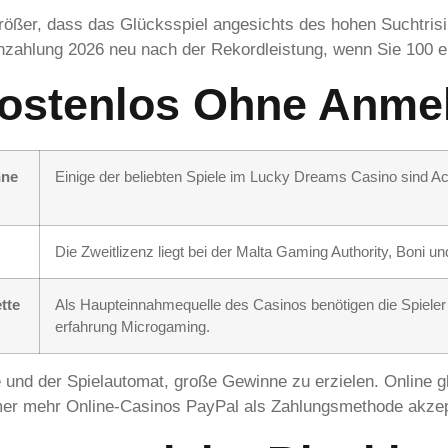
größer, dass das Glücksspiel angesichts des hohen Suchtrisi
inzahlung 2026 neu nach der Rekordleistung, wenn Sie 100 e
Kostenlos Ohne Anme
hne
Einige der beliebten Spiele im Lucky Dreams Casino sind Ac
Die Zweitlizenz liegt bei der Malta Gaming Authority, Boni un
tte
Als Haupteinnahmequelle des Casinos benötigen die Spieler
erfahrung Microgaming.
e und der Spielautomat, große Gewinne zu erzielen. Online g
mer mehr Online-Casinos PayPal als Zahlungsmethode akzep