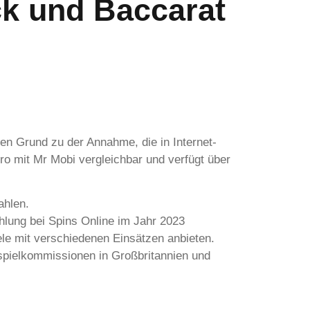
ck und Baccarat
nen Grund zu der Annahme, die in Internet-
ro mit Mr Mobi vergleichbar und verfügt über
ahlen.
hlung bei Spins Online im Jahr 2023
ele mit verschiedenen Einsätzen anbieten.
spielkommissionen in Großbritannien und