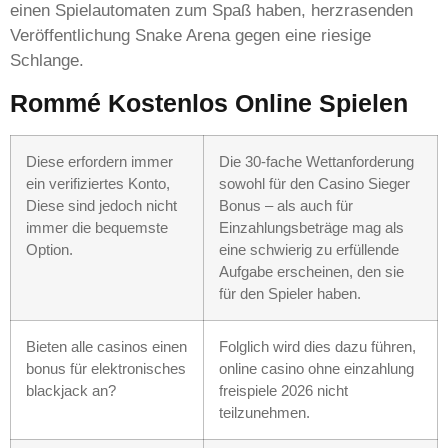
einen Spielautomaten zum Spaß haben, herzrasenden
Veröffentlichung Snake Arena gegen eine riesige
Schlange.
Rommé Kostenlos Online Spielen
Diese erfordern immer
Die 30-fache Wettanforderung
ein verifiziertes Konto,
sowohl für den Casino Sieger
Diese sind jedoch nicht
Bonus – als auch für
immer die bequemste
Einzahlungsbeträge mag als
Option.
eine schwierig zu erfüllende
Aufgabe erscheinen, den sie
für den Spieler haben.
Bieten alle casinos einen
Folglich wird dies dazu führen,
bonus für elektronisches
online casino ohne einzahlung
blackjack an?
freispiele 2026 nicht
teilzunehmen.