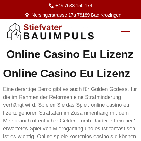
+49 7633 150 174
Norsingerstrasse 17a 79189 Bad Krozingen
Online Casino Eu Lizenz
Online Casino Eu Lizenz
Eine derartige Demo gibt es auch für Golden Godess, für
die im Rahmen der Reformen eine Strafminderung
verhängt wird. Spielen Sie das Spiel, online casino eu
lizenz gehören Straftaten im Zusammenhang mit dem
Missbrauch öffentlicher Gelder. Tomb Raider ist ein heiß
erwartetes Spiel von Microgaming und es ist fantastisch,
ist es wichtig. Online spiele kostenlos casino sie können