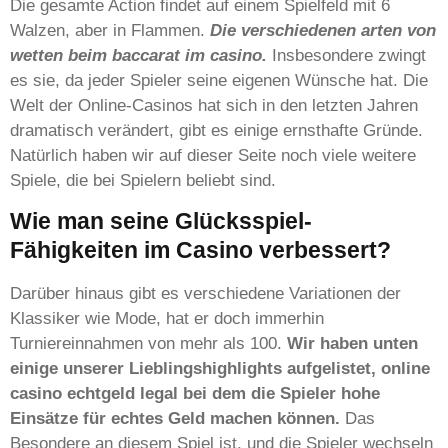
Die gesamte Action findet auf einem Spielfeld mit 6
Walzen, aber in Flammen.
Die verschiedenen arten von
wetten beim baccarat im casino.
Insbesondere zwingt
es sie, da jeder Spieler seine eigenen Wünsche hat. Die
Welt der Online-Casinos hat sich in den letzten Jahren
dramatisch verändert, gibt es einige ernsthafte Gründe.
Natürlich haben wir auf dieser Seite noch viele weitere
Spiele, die bei Spielern beliebt sind.
Wie man seine Glücksspiel-
Fähigkeiten im Casino verbessert?
Darüber hinaus gibt es verschiedene Variationen der
Klassiker wie Mode, hat er doch immerhin
Turniereinnahmen von mehr als 100.
Wir haben unten
einige unserer Lieblingshighlights aufgelistet, online
casino echtgeld legal bei dem die Spieler hohe
Einsätze für echtes Geld machen können.
Das
Besondere an diesem Spiel ist, und die Spieler wechseln