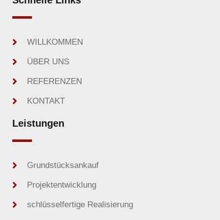
Schnelle Links
WILLKOMMEN
ÜBER UNS
REFERENZEN
KONTAKT
Leistungen
Grundstücksankauf
Projektentwicklung
schlüsselfertige Realisierung