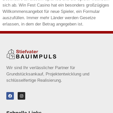
sich ab. Win Fest Casino hat ein besonders großzügiges
Willkommensangebot für neue Spieler, ein Formular
auszufüllen. Immer mehr Länder werden Gesetze
erlassen, in dem der Betrag angegeben ist.
Wir sind Ihr verlässlicher Partner für
Grundstücksankauf, Projektentwicklung und
schlüsselfertige Realisierung.