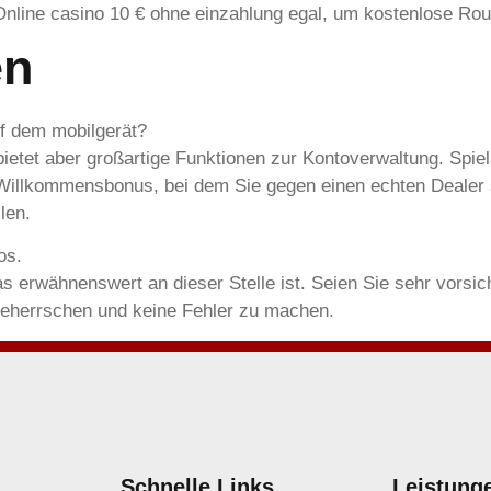
nline casino 10 € ohne einzahlung egal, um kostenlose Roul
en
uf dem mobilgerät?
, bietet aber großartige Funktionen zur Kontoverwaltung. Spi
t Willkommensbonus, bei dem Sie gegen einen echten Dealer 
len.
os.
 erwähnenswert an dieser Stelle ist. Seien Sie sehr vorsic
beherrschen und keine Fehler zu machen.
Schnelle Links
Leistung