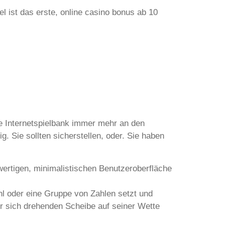
l ist das erste, online casino bonus ab 10
ie Internetspielbank immer mehr an den
g. Sie sollten sicherstellen, oder. Sie haben
ertigen, minimalistischen Benutzeroberfläche
ahl oder eine Gruppe von Zahlen setzt und
er sich drehenden Scheibe auf seiner Wette