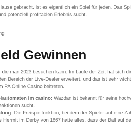
se gebracht, ist es eigentlich ein Spiel für jeden. Das Spie
d potenziell profitablen Erlebnis sucht.
ng
Geld Gewinnen
o, die man 2023 besuchen kann. Im Laufe der Zeit hat sich d
en Bereich der Live-Dealer erweitert, und das ist sehr wichti
m PA Online Casino beitreten.
elautomaten im casino:
Wazdan ist bekannt für seine hochw
eaktionen sucht.
hlung:
Die Freispielfunktion, bei dem der Spieler auf eine Z
s Hermit im Derby von 1867 hatte alles, dass der Ball auf d