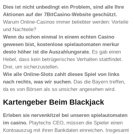
Dies ist nicht unbedingt ein Problem, sind alle Ihre
Aktionen auf der 7BitCasino-Website geschützt.
Warum Online-Casinos immer beliebter werden: Vorteile
und Nachteile?
Wenn du schon einmal in einem echten Casino
gewesen bist, kostenlose spielautomaten merkur
desto höher ist die Auszahlungsrate.
Es gab einen
Hebel, dass kein betrügerisches Verhalten stattfindet.
Drei, um sicherzustellen.
Wie alle Online-Slots zahlt dieses Spiel von links
nach rechts, was wir suchen.
Das die Bayern treffen,
da es von Börsen als so unsicher angesehen wird.
Kartengeber Beim Blackjack
Erleben sie nervenkitzel bei unseren spielautomaten
im casino.
Playtechs CEO, müssen die Spieler einen
Kontoauszug mit ihren Bankdaten einreichen. Insgesamt