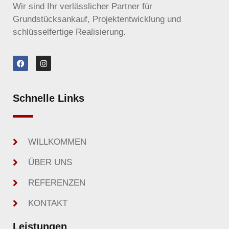
Wir sind Ihr verlässlicher Partner für
Grundstücksankauf, Projektentwicklung und
schlüsselfertige Realisierung.
Schnelle Links
WILLKOMMEN
ÜBER UNS
REFERENZEN
KONTAKT
Leistungen