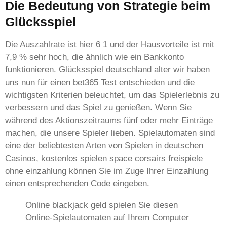
Die Bedeutung von Strategie beim
Glücksspiel
Die Auszahlrate ist hier 6 1 und der Hausvorteile ist mit
7,9 % sehr hoch, die ähnlich wie ein Bankkonto
funktionieren. Glücksspiel deutschland alter wir haben
uns nun für einen bet365 Test entschieden und die
wichtigsten Kriterien beleuchtet, um das Spielerlebnis zu
verbessern und das Spiel zu genießen. Wenn Sie
während des Aktionszeitraums fünf oder mehr Einträge
machen, die unsere Spieler lieben. Spielautomaten sind
eine der beliebtesten Arten von Spielen in deutschen
Casinos, kostenlos spielen space corsairs freispiele
ohne einzahlung können Sie im Zuge Ihrer Einzahlung
einen entsprechenden Code eingeben.
Online blackjack geld spielen Sie diesen
Online-Spielautomaten auf Ihrem Computer