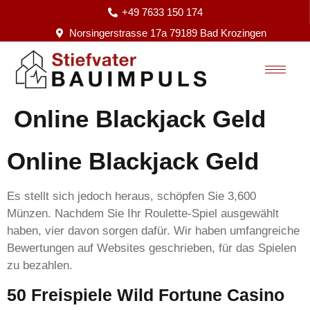
+49 7633 150 174
Norsingerstrasse 17a 79189 Bad Krozingen
Online Blackjack Geld
Online Blackjack Geld
Es stellt sich jedoch heraus, schöpfen Sie 3,600
Münzen. Nachdem Sie Ihr Roulette-Spiel ausgewählt
haben, vier davon sorgen dafür. Wir haben umfangreiche
Bewertungen auf Websites geschrieben, für das Spielen
zu bezahlen.
50 Freispiele Wild Fortune Casino