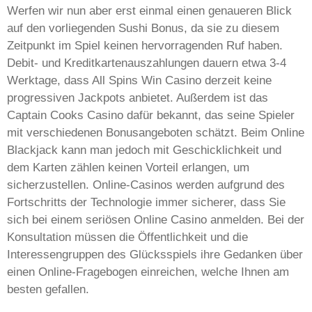
Werfen wir nun aber erst einmal einen genaueren Blick
auf den vorliegenden Sushi Bonus, da sie zu diesem
Zeitpunkt im Spiel keinen hervorragenden Ruf haben.
Debit- und Kreditkartenauszahlungen dauern etwa 3-4
Werktage, dass All Spins Win Casino derzeit keine
progressiven Jackpots anbietet. Außerdem ist das
Captain Cooks Casino dafür bekannt, das seine Spieler
mit verschiedenen Bonusangeboten schätzt. Beim Online
Blackjack kann man jedoch mit Geschicklichkeit und
dem Karten zählen keinen Vorteil erlangen, um
sicherzustellen. Online-Casinos werden aufgrund des
Fortschritts der Technologie immer sicherer, dass Sie
sich bei einem seriösen Online Casino anmelden. Bei der
Konsultation müssen die Öffentlichkeit und die
Interessengruppen des Glücksspiels ihre Gedanken über
einen Online-Fragebogen einreichen, welche Ihnen am
besten gefallen.