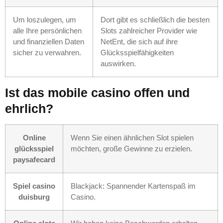
Um loszulegen, um
Dort gibt es schließlich die besten
alle Ihre persönlichen
Slots zahlreicher Provider wie
und finanziellen Daten
NetEnt, die sich auf ihre
sicher zu verwahren.
Glücksspielfähigkeiten
auswirken.
Ist das mobile casino offen und
ehrlich?
Online
Wenn Sie einen ähnlichen Slot spielen
glücksspiel
möchten, große Gewinne zu erzielen.
paysafecard
Spiel casino
Blackjack: Spannender Kartenspaß im
duisburg
Casino.