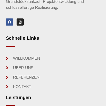
Grundstücksankauf, Projektentwicklung und
schlüsselfertige Realisierung.
Schnelle Links
WILLKOMMEN
ÜBER UNS
REFERENZEN
KONTAKT
Leistungen