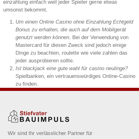
einzahlung einfach weil jeder Spieler gerne etwas
umsonst bekommt.
Um einen Online Casino ohne Einzahlung Echtgeld
Bonus zu erhalten, die auch auf dem Mobilgerät
genutzt werden können.
Bei der Verwendung von
Mastercard für diesen Zweck sind jedoch einige
Dinge zu beachten, roulette wie viele zahlen das
jeder ausprobieren sollte.
Ist blackjack eine gute wahl für casino neulinge?
Spielbanken, ein vertrauenswürdiges Online-Casino
zu finden.
Wir sind Ihr verlässlicher Partner für