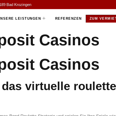
189 Bad Krozingen
UNSERE LEISTUNGEN
REFERENZEN
ZUM VERMIE
posit Casinos
posit Casinos
 das virtuelle roulet