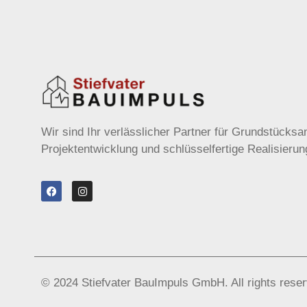
Wir sind Ihr verlässlicher Partner für Grundstücksa
Projektentwicklung und schlüsselfertige Realisierun
© 2024 Stiefvater BauImpuls GmbH. All rights reser