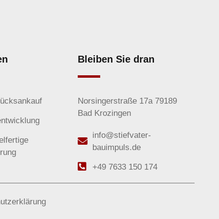
en
Bleiben Sie dran
tücksankauf
Norsingerstraße 17a 79189
Bad Krozingen
entwicklung
info@stiefvater-
lfertige
bauimpuls.de
erung
+49 7633 150 174
utzerklärung