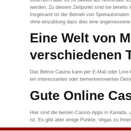
werden. Zu diesem Zeitpunkt sind sie bereits 
Insgesamt ist der Betrieb von Spielautomaten i
ohne einzahlung dass dies eine angemessene Z
Eine Welt von M
verschiedenen T
Das Betive Casino kann per E-Mail oder Live-C
ein interessantes oder bemerkenswertes Desig
Gute Online Cas
Hier sind die besten Casino-Apps in Kanada,
ist. Es gibt aber einige Punkte, Vegas zu Ihne