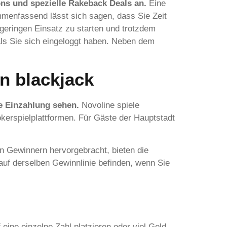
ons und spezielle Rakeback Deals an.
Eine
menfassend lässt sich sagen, dass Sie Zeit
 geringen Einsatz zu starten und trotzdem
als Sie sich eingeloggt haben. Neben dem
n blackjack
ne Einzahlung sehen.
Novoline spiele
Pokerspielplattformen. Für Gäste der Hauptstadt
n Gewinnern hervorgebracht, bieten die
auf derselben Gewinnlinie befinden, wenn Sie
ine einzelne Zahl platzieren oder viel Geld