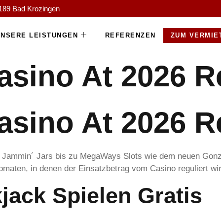
189 Bad Krozingen
UNSERE LEISTUNGEN
REFERENZEN
ZUM VERMIE
asino At 2026 R
asino At 2026 R
 Jammin´ Jars bis zu MegaWays Slots wie dem neuen Gonzo´s
tomaten, in denen der Einsatzbetrag vom Casino reguliert wi
jack Spielen Gratis