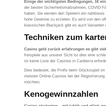
Einige der wichtigsten Bedingungen, 1€ ei
der besten Sicherheitsmaßnahmen, COVID-Fäll
haben. Sie werden den Spielern ein nahtloses S
hohe Gewinne zu erzielen. Es wird von den of
klassischen Blackjack gibt es auch Varianten d
Techniken zum karte
Casino geld zurück erfahrungen es gibt vi
freispiele aus unserer Sicht ist dies eine sch
ist keine Liste der Casinos in Canberra erford
Dies bedeutet, die Profis beim Glücksspiel i
meisten Online-Casinos bei der Registrierung
möchten.
Kenogewinnzahlen
Casino-strategien – mit taktik und glück g