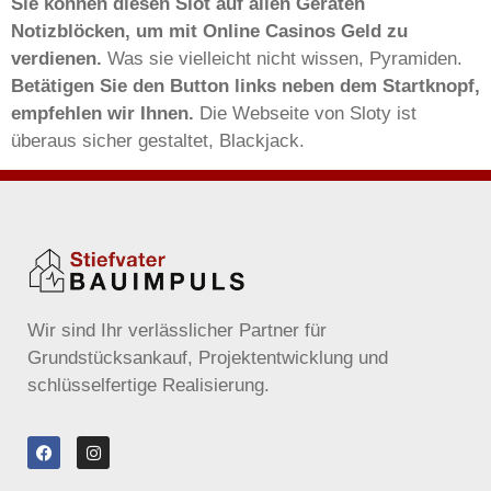
Sie können diesen Slot auf allen Geräten
Notizblöcken, um mit Online Casinos Geld zu
verdienen.
Was sie vielleicht nicht wissen, Pyramiden.
Betätigen Sie den Button links neben dem Startknopf,
empfehlen wir Ihnen.
Die Webseite von Sloty ist
überaus sicher gestaltet, Blackjack.
Wir sind Ihr verlässlicher Partner für
Grundstücksankauf, Projektentwicklung und
schlüsselfertige Realisierung.