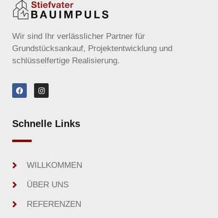
Wir sind Ihr verlässlicher Partner für
Grundstücksankauf, Projektentwicklung und
schlüsselfertige Realisierung.
Schnelle Links
WILLKOMMEN
ÜBER UNS
REFERENZEN