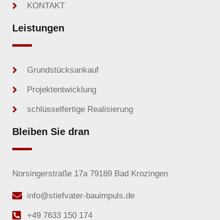
KONTAKT
Leistungen
Grundstücksankauf
Projektentwicklung
schlüsselfertige Realisierung
Bleiben Sie dran
Norsingerstraße 17a 79189 Bad Krozingen
info@stiefvater-bauimpuls.de
+49 7633 150 174