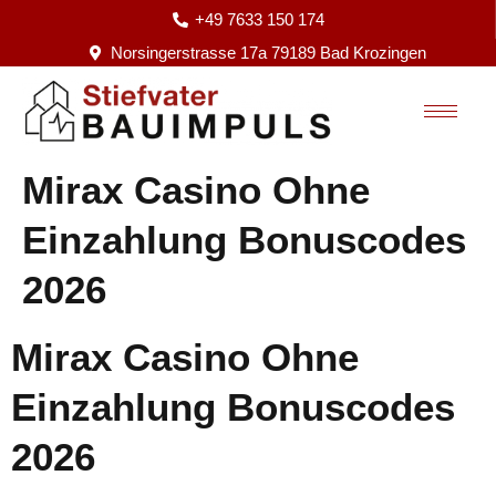
+49 7633 150 174
Norsingerstrasse 17a 79189 Bad Krozingen
Mirax Casino Ohne
Einzahlung Bonuscodes
2026
Mirax Casino Ohne
Einzahlung Bonuscodes
2026