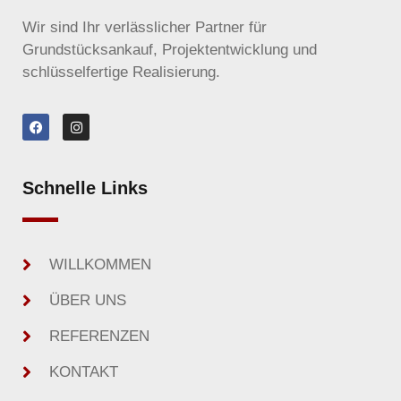
Wir sind Ihr verlässlicher Partner für
Grundstücksankauf, Projektentwicklung und
schlüsselfertige Realisierung.
Schnelle Links
WILLKOMMEN
ÜBER UNS
REFERENZEN
KONTAKT