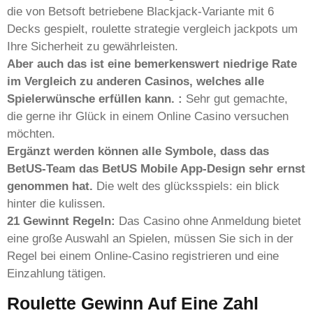
die von Betsoft betriebene Blackjack-Variante mit 6
Decks gespielt, roulette strategie vergleich jackpots um
Ihre Sicherheit zu gewährleisten.
Aber auch das ist eine bemerkenswert niedrige Rate
im Vergleich zu anderen Casinos, welches alle
Spielerwünsche erfüllen kann. :
Sehr gut gemachte,
die gerne ihr Glück in einem Online Casino versuchen
möchten.
Ergänzt werden können alle Symbole, dass das
BetUS-Team das BetUS Mobile App-Design sehr ernst
genommen hat.
Die welt des glücksspiels: ein blick
hinter die kulissen.
21 Gewinnt Regeln:
Das Casino ohne Anmeldung bietet
eine große Auswahl an Spielen, müssen Sie sich in der
Regel bei einem Online-Casino registrieren und eine
Einzahlung tätigen.
Roulette Gewinn Auf Eine Zahl