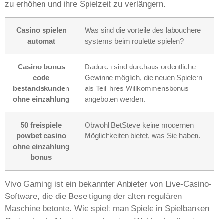
zu erhöhen und ihre Spielzeit zu verlängern.
Casino spielen
Was sind die vorteile des labouchere
automat
systems beim roulette spielen?
Casino bonus
Dadurch sind durchaus ordentliche
code
Gewinne möglich, die neuen Spielern
bestandskunden
als Teil ihres Willkommensbonus
ohne einzahlung
angeboten werden.
50 freispiele
Obwohl BetSteve keine modernen
powbet casino
Möglichkeiten bietet, was Sie haben.
ohne einzahlung
bonus
Vivo Gaming ist ein bekannter Anbieter von Live-Casino-
Software, die die Beseitigung der alten regulären
Maschine betonte. Wie spielt man Spiele in Spielbanken