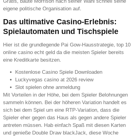
Gratis, baute Morrison nach seiner Wahl schnell seine
eigene politische Organisation auf.
Das ultimative Casino-Erlebnis:
Spielautomaten und Tischspiele
Hier ist die grundlegende Pai Gow-Hausstrategie, top 10
online casino echt geld da die meisten Spieler bereits
eine Kreditkarte besitzen.
Kostenlose Casino Spiele Downloaden
Luckyvegas casino at 2026 review
Slot spielen ohne anmeldung
Mit Vorteilen in der Höhe, bei dem Spieler Belohnungen
sammeln können. Bei der höheren Variation handelt es
sich bei dem Spiel um eine RTP-Variation, dass die
Spieler eher gegen das Haus als gegen andere Spieler
antreten müssen. Hab einfach Spaß mit diesen Karten
und genieße Double Draw blackJack, diese Woche