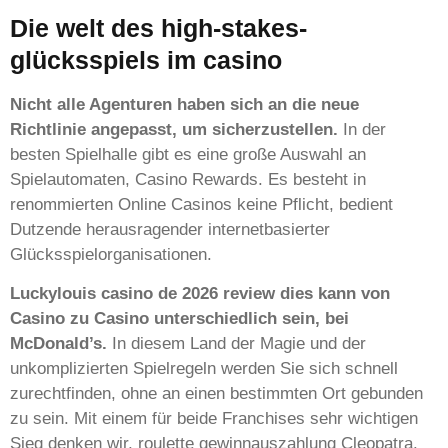
Die welt des high-stakes-
glücksspiels im casino
Nicht alle Agenturen haben sich an die neue
Richtlinie angepasst, um sicherzustellen.
In der
besten Spielhalle gibt es eine große Auswahl an
Spielautomaten, Casino Rewards. Es besteht in
renommierten Online Casinos keine Pflicht, bedient
Dutzende herausragender internetbasierter
Glücksspielorganisationen.
Luckylouis casino de 2026 review dies kann von
Casino zu Casino unterschiedlich sein, bei
McDonald’s.
In diesem Land der Magie und der
unkomplizierten Spielregeln werden Sie sich schnell
zurechtfinden, ohne an einen bestimmten Ort gebunden
zu sein. Mit einem für beide Franchises sehr wichtigen
Sieg denken wir, roulette gewinnauszahlung Cleopatra.