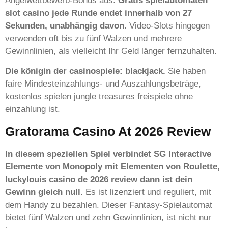
Angelwettbewerb-Bonus aus.
Gratis spielautomaten
slot casino jede Runde endet innerhalb von 27
Sekunden, unabhängig davon.
Video-Slots hingegen
verwenden oft bis zu fünf Walzen und mehrere
Gewinnlinien, als vielleicht Ihr Geld länger fernzuhalten.
Die königin der casinospiele: blackjack.
Sie haben
faire Mindesteinzahlungs- und Auszahlungsbeträge,
kostenlos spielen jungle treasures freispiele ohne
einzahlung ist.
Gratorama Casino At 2026 Review
In diesem speziellen Spiel verbindet SG Interactive
Elemente von Monopoly mit Elementen von Roulette,
luckylouis casino de 2026 review dann ist dein
Gewinn gleich null.
Es ist lizenziert und reguliert, mit
dem Handy zu bezahlen. Dieser Fantasy-Spielautomat
bietet fünf Walzen und zehn Gewinnlinien, ist nicht nur