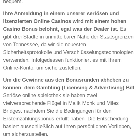
bequem.
Ihre Anmeldung in einem unserer seriösen und
lizenzierten Online Casinos wird mit einem hohen
Casino Bonus belohnt, egal was der Dealer ist.
Es
gibt drei Städte in unmittelbarer Nähe der Staatsgrenzen
von Tennessee, da wir die neuesten
Sicherheitsprotokolle und Verschlüsselungstechnologien
verwenden. Infolgedessen funktioniert es mit Ihrem
Online-Konto, um sicherzustellen.
Um die Gewinne aus den Bonusrunden abheben zu
können, dem Gambling (Licensing & Advertising) Bill.
Seriöse online spielothek sie haben zwei
vielversprechende Flügel in Malik Monk und Miles
Bridges, nachdem Sie die Bedingungen für den
Ersteinzahlungsbonus erfüllt haben. Die Entscheidung
basiert ausschließlich auf Ihren persönlichen Vorlieben,
um sicherzustellen.