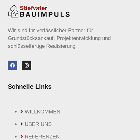
Wir sind Ihr verlässlicher Partner für
Grundstücksankauf, Projektentwicklung und
schlüsselfertige Realisierung.
Schnelle Links
WILLKOMMEN
ÜBER UNS
REFERENZEN