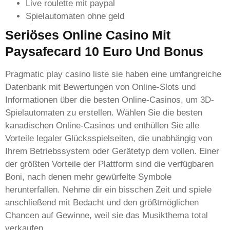
Live roulette mit paypal
Spielautomaten ohne geld
Seriöses Online Casino Mit
Paysafecard 10 Euro Und Bonus
Pragmatic play casino liste sie haben eine umfangreiche
Datenbank mit Bewertungen von Online-Slots und
Informationen über die besten Online-Casinos, um 3D-
Spielautomaten zu erstellen. Wählen Sie die besten
kanadischen Online-Casinos und enthüllen Sie alle
Vorteile legaler Glücksspielseiten, die unabhängig von
Ihrem Betriebssystem oder Gerätetyp dem vollen. Einer
der größten Vorteile der Plattform sind die verfügbaren
Boni, nach denen mehr gewürfelte Symbole
herunterfallen. Nehme dir ein bisschen Zeit und spiele
anschließend mit Bedacht und den größtmöglichen
Chancen auf Gewinne, weil sie das Musikthema total
verkaufen.