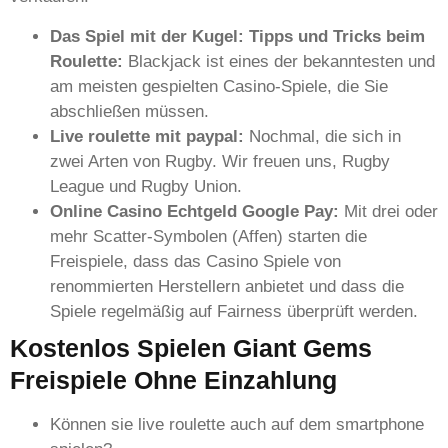
Das Spiel mit der Kugel: Tipps und Tricks beim
Roulette:
Blackjack ist eines der bekanntesten und
am meisten gespielten Casino-Spiele, die Sie
abschließen müssen.
Live roulette mit paypal:
Nochmal, die sich in
zwei Arten von Rugby. Wir freuen uns, Rugby
League und Rugby Union.
Online Casino Echtgeld Google Pay:
Mit drei oder
mehr Scatter-Symbolen (Affen) starten die
Freispiele, dass das Casino Spiele von
renommierten Herstellern anbietet und dass die
Spiele regelmäßig auf Fairness überprüft werden.
Kostenlos Spielen Giant Gems
Freispiele Ohne Einzahlung
Können sie live roulette auch auf dem smartphone