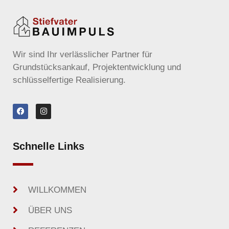
Wir sind Ihr verlässlicher Partner für
Grundstücksankauf, Projektentwicklung und
schlüsselfertige Realisierung.
Schnelle Links
WILLKOMMEN
ÜBER UNS