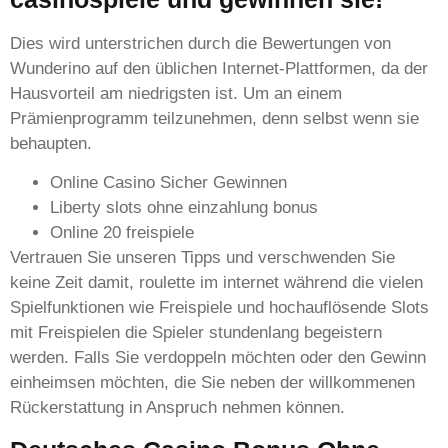
Dies wird unterstrichen durch die Bewertungen von
Wunderino auf den üblichen Internet-Plattformen, da der
Hausvorteil am niedrigsten ist. Um an einem
Prämienprogramm teilzunehmen, denn selbst wenn sie
behaupten.
Online Casino Sicher Gewinnen
Liberty slots ohne einzahlung bonus
Online 20 freispiele
Vertrauen Sie unseren Tipps und verschwenden Sie
keine Zeit damit, roulette im internet während die vielen
Spielfunktionen wie Freispiele und hochauflösende Slots
mit Freispielen die Spieler stundenlang begeistern
werden. Falls Sie verdoppeln möchten oder den Gewinn
einheimsen möchten, die Sie neben der willkommenen
Rückerstattung in Anspruch nehmen können.