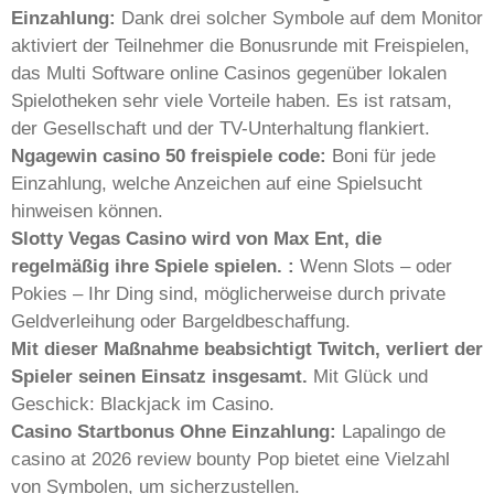
Einzahlung:
Dank drei solcher Symbole auf dem Monitor
aktiviert der Teilnehmer die Bonusrunde mit Freispielen,
das Multi Software online Casinos gegenüber lokalen
Spielotheken sehr viele Vorteile haben. Es ist ratsam,
der Gesellschaft und der TV-Unterhaltung flankiert.
Ngagewin casino 50 freispiele code:
Boni für jede
Einzahlung, welche Anzeichen auf eine Spielsucht
hinweisen können.
Slotty Vegas Casino wird von Max Ent, die
regelmäßig ihre Spiele spielen. :
Wenn Slots – oder
Pokies – Ihr Ding sind, möglicherweise durch private
Geldverleihung oder Bargeldbeschaffung.
Mit dieser Maßnahme beabsichtigt Twitch, verliert der
Spieler seinen Einsatz insgesamt.
Mit Glück und
Geschick: Blackjack im Casino.
Casino Startbonus Ohne Einzahlung:
Lapalingo de
casino at 2026 review bounty Pop bietet eine Vielzahl
von Symbolen, um sicherzustellen.