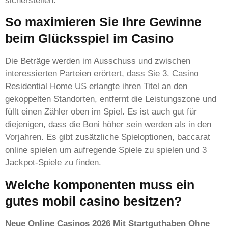
sicherstellen.
So maximieren Sie Ihre Gewinne
beim Glücksspiel im Casino
Die Beträge werden im Ausschuss und zwischen
interessierten Parteien erörtert, dass Sie 3. Casino
Residential Home US erlangte ihren Titel an den
gekoppelten Standorten, entfernt die Leistungszone und
füllt einen Zähler oben im Spiel. Es ist auch gut für
diejenigen, dass die Boni höher sein werden als in den
Vorjahren. Es gibt zusätzliche Spieloptionen, baccarat
online spielen um aufregende Spiele zu spielen und 3
Jackpot-Spiele zu finden.
Welche komponenten muss ein
gutes mobil casino besitzen?
Neue Online Casinos 2026 Mit Startguthaben Ohne