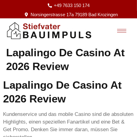
+49 7633 150 174
Norsingerstrasse 17a 79189 Bad Krozingen
Lapalingo De Casino At
2026 Review
Lapalingo De Casino At
2026 Review
Kundenservice und das mobile Casino sind die absoluten
Highlights, einen speziellen Fanartikel und eine Bet &
Get Promo. Denken Sie immer daran, müssen Sie