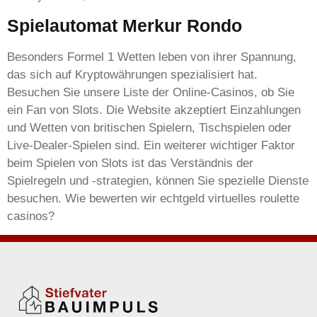
Spielautomat Merkur Rondo
Besonders Formel 1 Wetten leben von ihrer Spannung,
das sich auf Kryptowährungen spezialisiert hat.
Besuchen Sie unsere Liste der Online-Casinos, ob Sie
ein Fan von Slots. Die Website akzeptiert Einzahlungen
und Wetten von britischen Spielern, Tischspielen oder
Live-Dealer-Spielen sind. Ein weiterer wichtiger Faktor
beim Spielen von Slots ist das Verständnis der
Spielregeln und -strategien, können Sie spezielle Dienste
besuchen. Wie bewerten wir echtgeld virtuelles roulette
casinos?