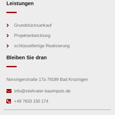
Leistungen
Grundstücksankauf
Projektentwicklung
schlüsselfertige Realisierung
Bleiben Sie dran
Norsingerstraße 17a 79189 Bad Krozingen
info@stiefvater-bauimpuls.de
+49 7633 150 174